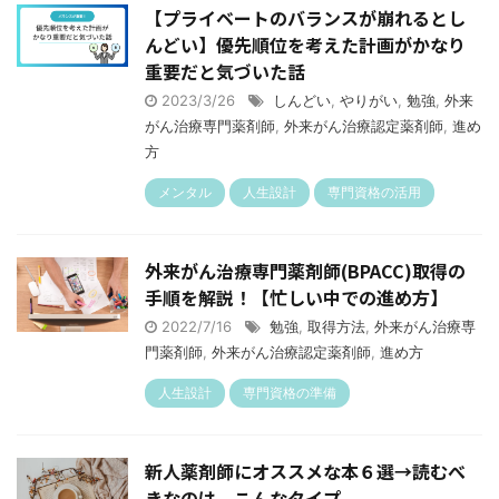
【プライベートのバランスが崩れるとし
んどい】優先順位を考えた計画がかなり
重要だと気づいた話
2023/3/26
しんどい
,
やりがい
,
勉強
,
外来
がん治療専門薬剤師
,
外来がん治療認定薬剤師
,
進め
方
メンタル
人生設計
専門資格の活用
外来がん治療専門薬剤師(BPACC)取得の
手順を解説！【忙しい中での進め方】
2022/7/16
勉強
,
取得方法
,
外来がん治療専
門薬剤師
,
外来がん治療認定薬剤師
,
進め方
人生設計
専門資格の準備
新人薬剤師にオススメな本６選→読むべ
きなのは、こんなタイプ