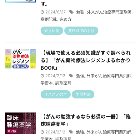
す。
2024/6/27
勉強
,
外来がん治療専門薬剤師
,
症例記載
,
進め方
介入症例
資格取得の手順
【現場で使える必須知識がすぐ調べられ
る】「がん薬物療法レジメンまるわかり
BOOK」
2024/2/12
勉強
,
外来がん治療専門薬剤師
,
学習本
,
調剤薬局
オススメの本
学習方法
【がんの勉強するなら必須の一冊】「臨
床腫瘍薬学」
2024/2/12
勉強
,
外来がん治療専門薬剤師
,
学習本
,
調剤薬局