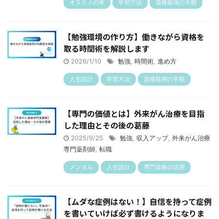
オススメの本
学習方法
資格取得の手順
【勉強環境の作り方】働きながら資格を
取る時間術を解説します
2026/1/10
勉強
,
時間術
,
進め方
人生設計
学習方法
資格取得の手順
【専門の価値とは】外来がん治療を目指
した理由とその後の葛藤
2025/9/25
勉強
,
収入アップ
,
外来がん治療
専門薬剤師
,
転職
メンタル
人生設計
専門資格の活用
【ムダな症例はない！】自信を持って症例
を書いていけば必ず書けるようになりま