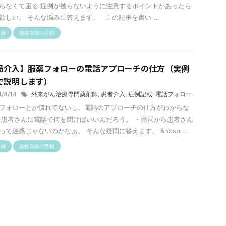
らなくて困る 症例が被らないように注意するポイントがあったら
欲しい。 そんな悩みに答えます。 この記事を書い ...
症例
資格取得の手順
局介入】服薬フォローの電話アプローチの仕方（実例
で説明します）
4/4/14
外来がん治療専門薬剤師
,
患者介入
,
症例記載
,
電話フォロー
フォローとか慣れてないし、電話のアプローチの仕方がわからな
・患者さんに電話で何を聞けばいいんだろう。 ・薬局から患者さん
って迷惑じゃないのかなぁ。 そんな疑問に答えます。 &nbsp ...
症例
資格取得の手順