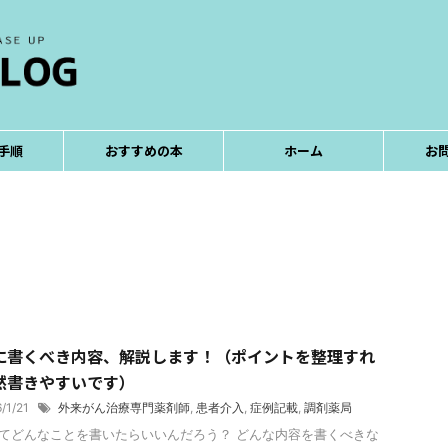
手順
おすすめの本
ホーム
お
に書くべき内容、解説します！（ポイントを整理すれ
然書きやすいです）
6/1/21
外来がん治療専門薬剤師
,
患者介入
,
症例記載
,
調剤薬局
てどんなことを書いたらいいんだろう？ どんな内容を書くべきな