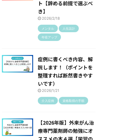
ト【辞める前提で選ぶべ
き】
2026/2/18
メンタル
人生設計
年収アップ
症例に書くべき内容、解
説します！（ポイントを
整理すれば断然書きやす
いです）
2026/1/21
介入症例
資格取得の手順
【2026年版】外来がん治
療専門薬剤師の勉強にオ
ススメの本４選【学習の