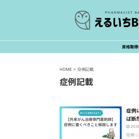
資格取得
HOME
>
症例記載
症例記載
症例
ば断
202
症例っ