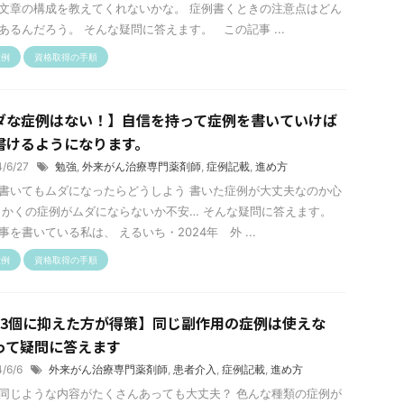
文章の構成を教えてくれないかな。 症例書くときの注意点はどん
あるんだろう。 そんな疑問に答えます。 この記事 ...
症例
資格取得の手順
ダな症例はない！】自信を持って症例を書いていけば
書けるようになります。
4/6/27
勉強
,
外来がん治療専門薬剤師
,
症例記載
,
進め方
書いてもムダになったらどうしよう 書いた症例が大丈夫なのか心
っかくの症例がムダにならないか不安… そんな疑問に答えます。
事を書いている私は、 えるいち・2024年 外 ...
症例
資格取得の手順
、3個に抑えた方が得策】同じ副作用の症例は使えな
って疑問に答えます
4/6/6
外来がん治療専門薬剤師
,
患者介入
,
症例記載
,
進め方
同じような内容がたくさんあっても大丈夫？ 色んな種類の症例が