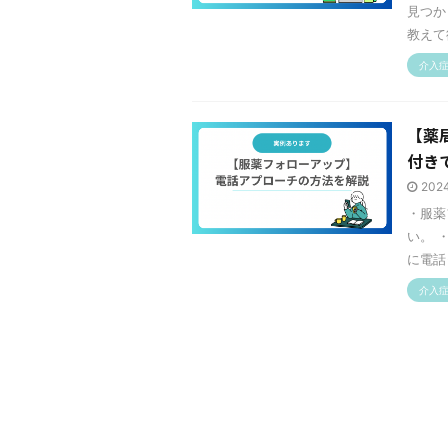
見つか
教えて
介入
【薬
付き
202
・服薬
い。 
に電話
介入