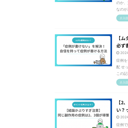
のか、
なのが
介入
【ム
必ず
202
症例を
配 せ
この記
介入
【2
い？
202
症例で