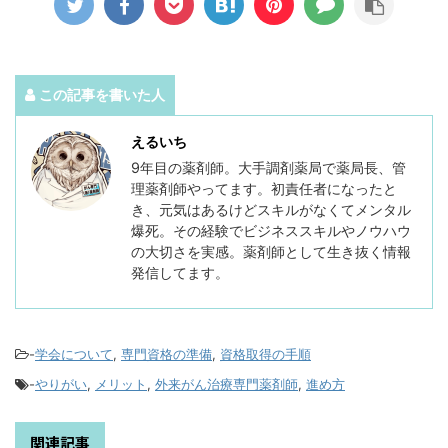
この記事を書いた人
えるいち
9年目の薬剤師。大手調剤薬局で薬局長、管
理薬剤師やってます。初責任者になったと
き、元気はあるけどスキルがなくてメンタル
爆死。その経験でビジネススキルやノウハウ
の大切さを実感。薬剤師として生き抜く情報
発信してます。
-
学会について
,
専門資格の準備
,
資格取得の手順
-
やりがい
,
メリット
,
外来がん治療専門薬剤師
,
進め方
関連記事